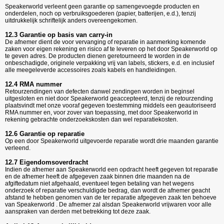
Speakerworld verleent geen garantie op samengevoegde producten en
onderdelen, noch op verbruiksgoederen (papier, batterijen, e.d.), tenzij
uitdrukkelijk schriftelijk anders overeengekomen.
12.3 Garantie op basis van carry-in
De afnemer dient de voor vervanging of reparatie in aanmerking komende
zaken voor eigen rekening en risico af te leveren op het door Speakerworld op
te geven adres. De producten dienen geretourneerd te worden in de
onbeschadigde, originele verpakking vrij van labels, stickers, e.d. en inclusief
alle meegeleverde accessoires zoals kabels en handleidingen.
12.4 RMA nummer
Retourzendingen van defecten danwel zendingen worden in beginsel
uitgesloten en niet door Speakerworld geaccepteerd, tenzij de retourzending
plaatsvindt met onze vooraf gegeven toestemming middels een geautoriseerd
RMA nummer en, voor zover van toepassing, met door Speakerworld in
rekening gebrachte onderzoekskosten dan wel reparatiekosten.
12.6 Garantie op reparatie
Op een door Speakerworld uitgevoerde reparatie wordt drie maanden garantie
verleend.
12.7 Eigendomsoverdracht
Indien de afnemer aan Speakerworld een opdracht heeft gegeven tot reparatie
en de afnemer heeft de afgegeven zaak binnen drie maanden na de
afgiftedatum niet afgehaald, eventueel tegen betaling van het wegens
onderzoek of reparatie verschuldigde bedrag, dan wordt de afnemer geacht
afstand te hebben genomen van de ter reparatie afgegeven zaak ten behoeve
van Speakerworld . De afnemer zal alsdan Speakerworld vrijwaren voor alle
aanspraken van derden met betrekking tot deze zaak.