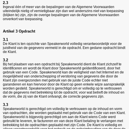
2.3
Ingeval één of meer van de bepalingen van de Algemene Voorwaarden
uiteindelijk nietig of vernietigbaar zijn dan wel anderszins niet van toepassing
(blijken te) zijn, zijn de overige bepalingen van de Algemene Voorwaarden
onverkort van toepassing.
Artikel 3 Opdracht
3.1
De Klant is ten opzichte van
Speakerworld
volledig verantwoordelijk voor de
juistheid van de gegevens vermeld in de opdracht. Een gedane opdracht bindt
de Klant.
3.2
Bij het plaatsen van een opdracht bij Speakerworld dient de Klant zichzelf te
identificeren en wordt de Klant door Speakerworld geïdentificeerd, door het
gebruik van een Code. Speakerworld kan de veiligheid van het Internet en de
mogelijkheid van onderschepping of verstoring van gegevens die door de
Klant zijn overgezonden met gebruik van de juiste Code echter niet
garanderen en kan hiervoor door de Klant op geen enkele wijze aansprakelijk
worden gesteld. Speakerworld is gerechtigd om er volledig op te vertrouwen
dat de gegevens met betrekking tot de opdracht, voor wat betreft de inhoud en
de vorm, die zij van de Klant ontvangt, de correcte gegevens zijn.
3.3
Speakerworld is gerechtigd om volledig te vertrouwen op de inhoud en vorm
van opdrachten, die worden geplaatst met gebruik van de Code van een Klant.
Speakerworld is bijgevolg gerechtigd om aan de Klant wiens Code werd
gebruikt te leveren, te factureren en van deze Klant betaling te verlangen met
betrekking tot de opdrachten geplaatst met zijn Code. De Klant is volledig en