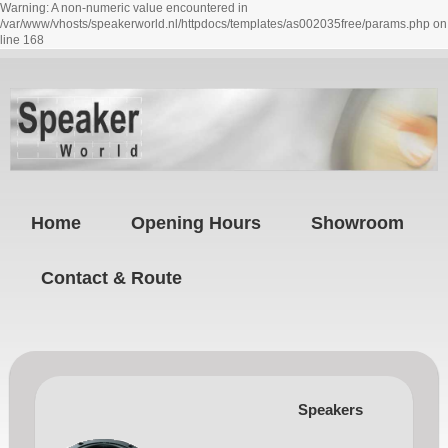
Warning: A non-numeric value encountered in
/var/www/vhosts/speakerworld.nl/httpdocs/templates/as002035free/params.php on
line 168
Home
Opening Hours
Showroom
Contact & Route
Speakers