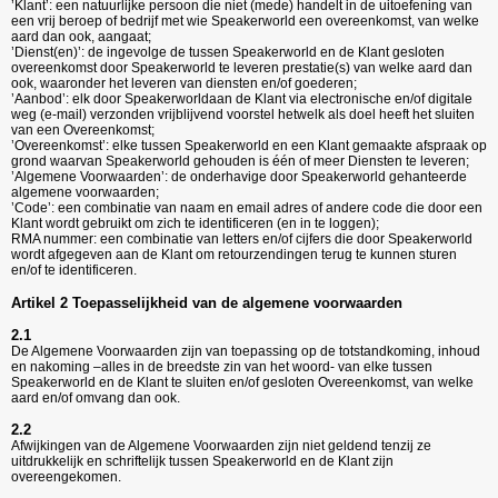
’Klant’: een natuurlijke persoon die niet (mede) handelt in de uitoefening van
een vrij beroep of bedrijf met wie
Speakerworld
een overeenkomst, van welke
aard dan ook, aangaat;
’Dienst(en)’: de ingevolge de tussen Speakerworld en de Klant gesloten
overeenkomst door Speakerworld te leveren prestatie(s) van welke aard dan
ook, waaronder het leveren van diensten en/of goederen;
’Aanbod’: elk door Speakerworldaan de Klant via electronische en/of digitale
weg (e-mail) verzonden vrijblijvend voorstel hetwelk als doel heeft het sluiten
van een Overeenkomst;
’Overeenkomst’: elke tussen Speakerworld en een Klant gemaakte afspraak op
grond waarvan Speakerworld gehouden is één of meer Diensten te leveren;
’Algemene Voorwaarden’: de onderhavige door Speakerworld gehanteerde
algemene voorwaarden;
’Code’: een combinatie van naam en email adres of andere code die door een
Klant wordt gebruikt om zich te identificeren (en in te loggen);
RMA nummer: een combinatie van letters en/of cijfers die door Speakerworld
wordt afgegeven aan de Klant om retourzendingen terug te kunnen sturen
en/of te identificeren.
Artikel 2 Toepasselijkheid van de algemene voorwaarden
2.1
De Algemene Voorwaarden zijn van toepassing op de totstandkoming, inhoud
en nakoming –alles in de breedste zin van het woord- van elke tussen
Speakerworld en de Klant te sluiten en/of gesloten Overeenkomst, van welke
aard en/of omvang dan ook.
2.2
Afwijkingen van de Algemene Voorwaarden zijn niet geldend tenzij ze
uitdrukkelijk en schriftelijk tussen Speakerworld en de Klant zijn
overeengekomen.