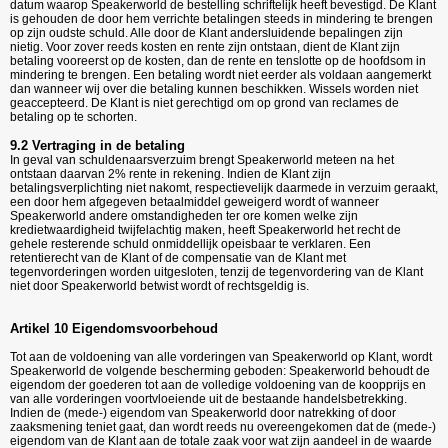
datum waarop Speakerworld de bestelling schriftelijk heeft bevestigd. De Klant
is gehouden de door hem verrichte betalingen steeds in mindering te brengen
op zijn oudste schuld. Alle door de Klant andersluidende bepalingen zijn
nietig. Voor zover reeds kosten en rente zijn ontstaan, dient de Klant zijn
betaling vooreerst op de kosten, dan de rente en tenslotte op de hoofdsom in
mindering te brengen. Een betaling wordt niet eerder als voldaan aangemerkt
dan wanneer wij over die betaling kunnen beschikken. Wissels worden niet
geaccepteerd. De Klant is niet gerechtigd om op grond van reclames de
betaling op te schorten.
9.2 Vertraging in de betaling
In geval van schuldenaarsverzuim brengt Speakerworld meteen na het
ontstaan daarvan 2% rente in rekening. Indien de Klant zijn
betalingsverplichting niet nakomt, respectievelijk daarmede in verzuim geraakt,
een door hem afgegeven betaalmiddel geweigerd wordt of wanneer
Speakerworld andere omstandigheden ter ore komen welke zijn
kredietwaardigheid twijfelachtig maken, heeft Speakerworld het recht de
gehele resterende schuld onmiddellijk opeisbaar te verklaren. Een
retentierecht van de Klant of de compensatie van de Klant met
tegenvorderingen worden uitgesloten, tenzij de tegenvordering van de Klant
niet door Speakerworld betwist wordt of rechtsgeldig is.
Artikel 10 Eigendomsvoorbehoud
Tot aan de voldoening van alle vorderingen van Speakerworld op Klant, wordt
Speakerworld de volgende bescherming geboden:
Speakerworld
behoudt de
eigendom der goederen tot aan de volledige voldoening van de koopprijs en
van alle vorderingen voortvloeiende uit de bestaande handelsbetrekking.
Indien de (mede-) eigendom van Speakerworld door natrekking of door
zaaksmening teniet gaat, dan wordt reeds nu overeengekomen dat de (mede-)
eigendom van de Klant aan de totale zaak voor wat zijn aandeel in de waarde