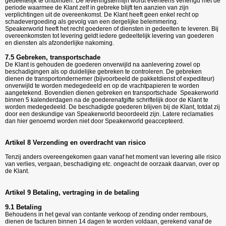
gedeeltelijk te ontbinden. De leveringstermijn wordt eveneens verlengd met de
periode waarmee de Klant zelf in gebreke blijft ten aanzien van zijn
verplichtingen uit de overeenkomst. De Klant heeft geen enkel recht op
schadevergoeding als gevolg van een dergelijke belemmering.
Speakerworld heeft het recht goederen of diensten in gedeelten te leveren. Bij
overeenkomsten tot levering geldt iedere gedeeltelijk levering van goederen
en diensten als afzonderlijke nakoming.
7.5 Gebreken, transportschade
De Klant is gehouden de goederen onverwijld na aanlevering zowel op
beschadigingen als op duidelijke gebreken te controleren. De gebreken
dienen de transportondernemer (bijvoorbeeld de pakketdienst of expediteur)
onverwijld te worden medegedeeld en op de vrachtpapieren te worden
aangetekend. Bovendien dienen gebreken en transportschade Speakerworld
binnen 5 kalenderdagen na de goederenafgifte schriftelijk door de Klant te
worden medegedeeld. De beschadigde goederen blijven bij de Klant, totdat zij
door een deskundige van Speakerworld beoordeeld zijn. Latere reclamaties
dan hier genoemd worden niet door Speakerworld geaccepteerd.
Artikel 8 Verzending en overdracht van risico
Tenzij anders overeengekomen gaan vanaf het moment van levering alle risico
van verlies, vergaan, beschadiging etc. ongeacht de oorzaak daarvan, over op
de Klant.
Artikel 9 Betaling, vertraging in de betaling
9.1 Betaling
Behoudens in het geval van contante verkoop of zending onder rembours,
dienen de facturen binnen 14 dagen te worden voldaan, gerekend vanaf de