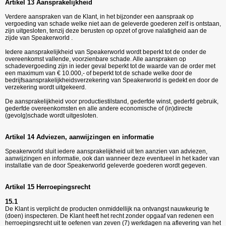
Artikel 13 Aansprakelijkheid
Verdere aanspraken van de Klant, in het bijzonder een aanspraak op
vergoeding van schade welke niet aan de geleverde goederen zelf is ontstaan,
zijn uitgesloten, tenzij deze berusten op opzet of grove nalatigheid aan de
zijde van Speakerworld .
Iedere aansprakelijkheid van Speakerworld wordt beperkt tot de onder de
overeenkomst vallende, voorzienbare schade. Alle aanspraken op
schadevergoeding zijn in ieder geval beperkt tot de waarde van de order met
een maximum van € 10.000,- of beperkt tot de schade welke door de
bedrijfsaansprakelijkheidsverzekering van Speakerworld is gedekt en door de
verzekering wordt uitgekeerd.
De aansprakelijkheid voor productiestilstand, gederfde winst, gederfd gebruik,
gederfde overeenkomsten en alle andere economische of (in)directe
(gevolg)schade wordt uitgesloten.
Artikel 14 Adviezen, aanwijzingen en informatie
Speakerworld sluit iedere aansprakelijkheid uit ten aanzien van adviezen,
aanwijzingen en informatie, ook dan wanneer deze eventueel in het kader van
installatie van de door Speakerworld geleverde goederen wordt gegeven.
Artikel 15 Herroepingsrecht
15.1
De Klant is verplicht de producten onmiddellijk na ontvangst nauwkeurig te
(doen) inspecteren. De Klant heeft het recht zonder opgaaf van redenen een
herroepingsrecht uit te oefenen van zeven (7) werkdagen na aflevering van het