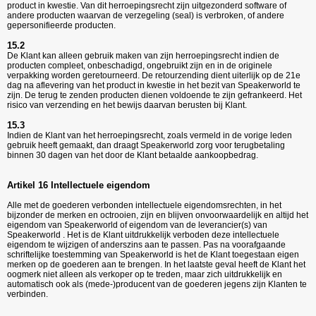
product in kwestie. Van dit herroepingsrecht zijn uitgezonderd software of
andere producten waarvan de verzegeling (seal) is verbroken, of andere
gepersonifieerde producten.
15.2
De Klant kan alleen gebruik maken van zijn herroepingsrecht indien de
producten compleet, onbeschadigd, ongebruikt zijn en in de originele
verpakking worden geretourneerd. De retourzending dient uiterlijk op de 21e
dag na aflevering van het product in kwestie in het bezit van Speakerworld te
zijn. De terug te zenden producten dienen voldoende te zijn gefrankeerd. Het
risico van verzending en het bewijs daarvan berusten bij Klant.
15.3
Indien de Klant van het herroepingsrecht, zoals vermeld in de vorige leden
gebruik heeft gemaakt, dan draagt Speakerworld zorg voor terugbetaling
binnen 30 dagen van het door de Klant betaalde aankoopbedrag.
Artikel 16 Intellectuele eigendom
Alle met de goederen verbonden intellectuele eigendomsrechten, in het
bijzonder de merken en octrooien, zijn en blijven onvoorwaardelijk en altijd het
eigendom van Speakerworld of eigendom van de leverancier(s) van
Speakerworld . Het is de Klant uitdrukkelijk verboden deze intellectuele
eigendom te wijzigen of anderszins aan te passen. Pas na voorafgaande
schriftelijke toestemming van Speakerworld is het de Klant toegestaan eigen
merken op de goederen aan te brengen. In het laatste geval heeft de Klant het
oogmerk niet alleen als verkoper op te treden, maar zich uitdrukkelijk en
automatisch ook als (mede-)producent van de goederen jegens zijn Klanten te
verbinden.