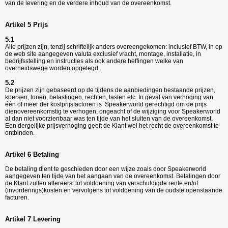
van de levering en de verdere inhoud van de overeenkomst.
Artikel 5 Prijs
5.1
Alle prijzen zijn, tenzij schriftelijk anders overeengekomen: inclusief BTW, in op
de web site aangegeven valuta exclusief vracht, montage, installatie, in
bedrijfsstelling en instructies als ook andere heffingen welke van
overheidswege worden opgelegd.
5.2
De prijzen zijn gebaseerd op de tijdens de aanbiedingen bestaande prijzen,
koersen, lonen, belastingen, rechten, lasten etc. In geval van verhoging van
één of meer der kostprijsfactoren is Speakerworld gerechtigd om de prijs
dienovereenkomstig te verhogen, ongeacht of de wijziging voor Speakerworld
al dan niet voorzienbaar was ten tijde van het sluiten van de overeenkomst.
Een dergelijke prijsverhoging geeft de Klant wel het recht de overeenkomst te
ontbinden.
Artikel 6 Betaling
De betaling dient te geschieden door een wijze zoals door Speakerworld
aangegeven ten tijde van het aangaan van de overeenkomst. Betalingen door
de Klant zullen allereerst tot voldoening van verschuldigde rente en/of
(invorderings)kosten en vervolgens tot voldoening van de oudste openstaande
facturen.
Artikel 7 Levering