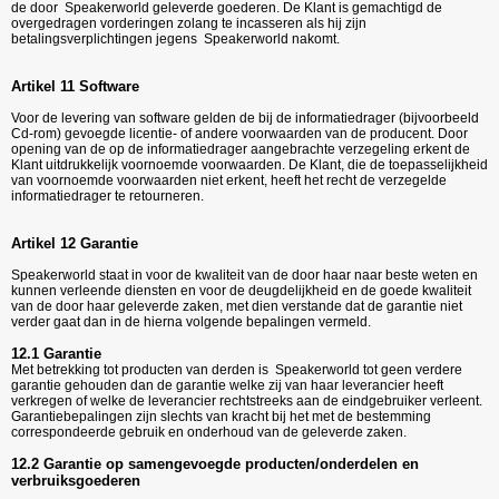
de door Speakerworld geleverde goederen. De Klant is gemachtigd de
overgedragen vorderingen zolang te incasseren als hij zijn
betalingsverplichtingen jegens Speakerworld nakomt.
Artikel 11 Software
Voor de levering van software gelden de bij de informatiedrager (bijvoorbeeld
Cd-rom) gevoegde licentie- of andere voorwaarden van de producent. Door
opening van de op de informatiedrager aangebrachte verzegeling erkent de
Klant uitdrukkelijk voornoemde voorwaarden. De Klant, die de toepasselijkheid
van voornoemde voorwaarden niet erkent, heeft het recht de verzegelde
informatiedrager te retourneren.
Artikel 12 Garantie
Speakerworld staat in voor de kwaliteit van de door haar naar beste weten en
kunnen verleende diensten en voor de deugdelijkheid en de goede kwaliteit
van de door haar geleverde zaken, met dien verstande dat de garantie niet
verder gaat dan in de hierna volgende bepalingen vermeld.
12.1 Garantie
Met betrekking tot producten van derden is Speakerworld tot geen verdere
garantie gehouden dan de garantie welke zij van haar leverancier heeft
verkregen of welke de leverancier rechtstreeks aan de eindgebruiker verleent.
Garantiebepalingen zijn slechts van kracht bij het met de bestemming
correspondeerde gebruik en onderhoud van de geleverde zaken.
12.2 Garantie op samengevoegde producten/onderdelen en
verbruiksgoederen