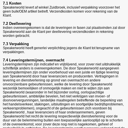
7.1 Kosten
Speakerworld levert af winkel Zuidbroek, inclusief verpakking voorzover het
geen bulk/OEM artikel betreft. Verzendkosten komen voor rekening van de
Klant.
7.2 Deellevering
Indien overeengekomen is dat de leveringen in fasen zal plaatsvinden zal door
Speakerworld aan de Klant per deellevering verzendkosten in rekening
worden gebracht.
7.3 Verpakking
Speakerworld heeft generlei verplichting jegens de Klant tot terugname van
verpakkingen.
7.4 Leveringstermijnen, overmacht
Leveringstermijnen zijn indicatief en vrijblijvend, voor zover niet uitdrukkelijk
schriftelijk anders is overeengekomen. De door Speakerworld aangegeven
leveringstermijnen zijn onder voorbehoud van een juiste en tijdige levering
aan Speakerworld door haar leveranciers en producenten. Vertragingen in
levering en dienstverlening op grond van overmacht en andere
onvoorzienbare gebeurtenissen, welke de levering door
Speakerworld
wezenlijk bemoeilijken of onmogelijk maken en niet te wijten zijn aan
Speakerworld (waaronder in het bijzonder oorlog, oorlogsachtige
gebeurtenissen, ambtelijke bevelen, het niet verkrijgen van invoer- of
doorvoervergunningen, landelijke maatregelen betreffende de beperking van
het handelsverkeer, stakingen, uitsluitingen en soortgelijke bedrijfsproblemen,
verkeersproblemen), ongeacht of de gebeurtenissen zich voordoen bij
Speakerworld , haar leveranciers of haar onderaannemers, geven
Speakerworld het recht de levering respectievelijk dienstverlening voor de
duur van de belemmering buiten een toepasselijke aanlooptijd op te schorten
of de overeenkomst, voor zover deze nog niet is nagekomen, geheel of