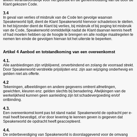
alleen verantwoordelijk voor het gebruik en de geheimhouding van de door de
Klant gekozen Code.
3.4
In geval van verlies of misbruik van de Code ten gevolge waarvan
Speakerworld lijdt, dient de Klant Speakerworld hiervoor schadeloos te stellen.
In het bijzonder dient de Klant bij verlies, bij misbruik of bij poging tot misbruik
van de Code, Speakerworld onmiddellijk nadat de Klant daarvan kennis heeft
of had moeten hebben op de hoogte te brengen en alle nodige maatregelen te
nemen ten einde de gevolgen hiervan tot het uiterste te beperken.
Artikel 4 Aanbod en totstandkoming van een overeenkomst
4.1.
Alle aanbiedingen zijn vrijblijvend, onverbindend en zolang de voorraad strekt.
Door Speakerworld verstrekte prijslijsten enz. zijn aan wijziging onderhevig en
gelden niet als offerte.
4.2
Tekeningen, afbeeldingen en andere gegevens omtrent afmetingen,
gewichten, kleuren enz. gelden slechts bij benadering. Afwijkingen van de
werkelijkheid kunnen geen aanleiding zijn tot schadevergoeding en/of
ontbinding.
4.3.
Een overeenkomst komt pas tot stand nadat Speakerworld de opdracht per e-
mail heeft bevestigd, of er door levering te kennen geven is gegeven dat
Speakerworld de opdracht heeft geaccepteerd.
4.4.
De orderbevestiging van Speakerworld is doorslaggevend voor de omvang