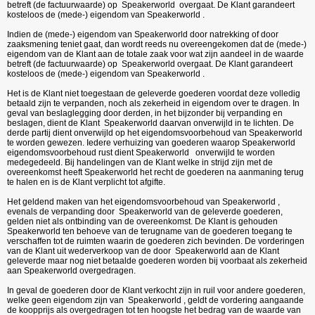
betreft (de factuurwaarde) op Speakerworld overgaat. De Klant garandeert
kosteloos de (mede-) eigendom van Speakerworld .
Indien de (mede-) eigendom van Speakerworld door natrekking of door
zaaksmening teniet gaat, dan wordt reeds nu overeengekomen dat de (mede-)
eigendom van de Klant aan de totale zaak voor wat zijn aandeel in de waarde
betreft (de factuurwaarde) op Speakerworld overgaat. De Klant garandeert
kosteloos de (mede-) eigendom van Speakerworld .
Het is de Klant niet toegestaan de geleverde goederen voordat deze volledig
betaald zijn te verpanden, noch als zekerheid in eigendom over te dragen. In
geval van beslaglegging door derden, in het bijzonder bij verpanding en
beslagen, dient de Klant Speakerworld daarvan onverwijld in te lichten. De
derde partij dient onverwijld op het eigendomsvoorbehoud van
Speakerworld
te worden gewezen. Iedere verhuizing van goederen waarop Speakerworld
eigendomsvoorbehoud rust dient Speakerworld onverwijld te worden
medegedeeld. Bij handelingen van de Klant welke in strijd zijn met de
overeenkomst heeft Speakerworld het recht de goederen na aanmaning terug
te halen en is de Klant verplicht tot afgifte.
Het geldend maken van het eigendomsvoorbehoud van Speakerworld ,
evenals de verpanding door Speakerworld van de geleverde goederen,
gelden niet als ontbinding van de overeenkomst. De Klant is gehouden
Speakerworld ten behoeve van de terugname van de goederen toegang te
verschaffen tot de ruimten waarin de goederen zich bevinden. De vorderingen
van de Klant uit wederverkoop van de door Speakerworld aan de Klant
geleverde maar nog niet betaalde goederen worden bij voorbaat als zekerheid
aan Speakerworld overgedragen.
In geval de goederen door de Klant verkocht zijn in ruil voor andere goederen,
welke geen eigendom zijn van Speakerworld , geldt de vordering aangaande
de koopprijs als overgedragen tot ten hoogste het bedrag van de waarde van